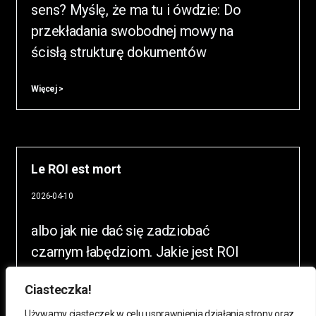
sens? Myślę, że ma tu i ówdzie: Do
przekładania swobodnej mowy na
ścisłą strukturę dokumentów
Więcej >
Le ROI est mort
2026-04-10
albo jak nie dać się zadziobać
czarnym łabędziom. Jakie jest ROI
szczepienia na półpasiec dla, no,
Ciasteczka!
powiedzmy, dojrzałego faceta? A ROI
wdrożenia porządnego systemu
Używamy ciasteczek w celu usprawnienia działania strony oraz