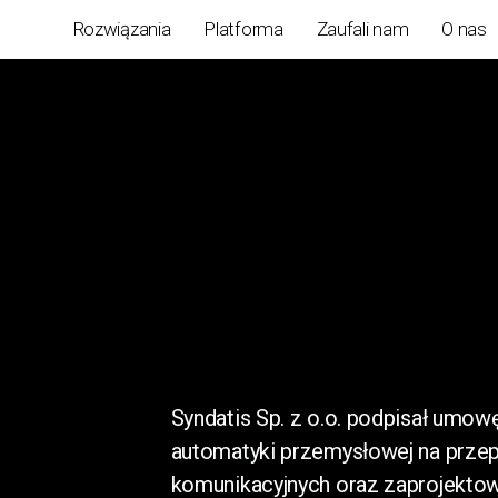
Rozwiązania
Platforma
Zaufali nam
O nas
Syndatis Sp. z o.o. podpisał umow
automatyki przemysłowej na prze
komunikacyjnych oraz zaprojektow