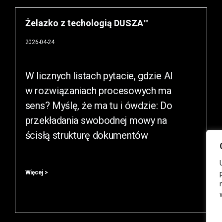
Żelazko z techologią DUSZA™
2026-04-24
W licznych listach pytacie, gdzie AI
w rozwiązaniach procesowych ma
sens? Myślę, że ma tu i ówdzie: Do
przekładania swobodnej mowy na
ścisłą strukturę dokumentów
Więcej >