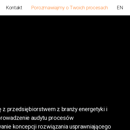
Kontakt
Porozmawiajmy o Twoich procesach
EN
ę z przedsiębiorstwem z branży energetyki i
prowadzenie audytu procesów
anie koncepcji rozwiązania usprawniającego