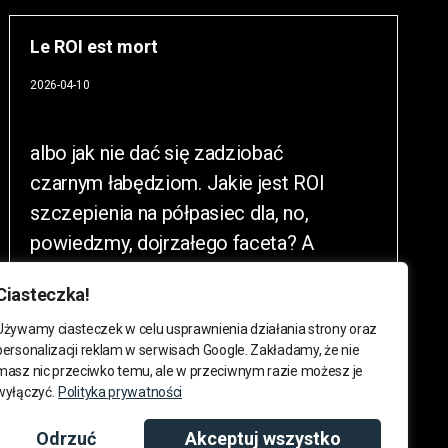
Le ROI est mort
2026-04-10
albo jak nie dać się zadziobać
czarnym łabędziom. Jakie jest ROI
szczepienia na półpasiec dla, no,
powiedzmy, dojrzałego faceta? A
ROI wdrożenia porządnego systemu
Ciasteczka!
compliance
Używamy ciasteczek w celu usprawnienia działania strony oraz
personalizacji reklam w serwisach Google. Zakładamy, że nie
masz nic przeciwko temu, ale w przeciwnym razie możesz je
Więcej >
wyłączyć.
Polityka prywatności
Odrzuć
Akceptuj wszystko