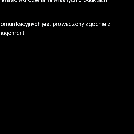
erając wdrożenia na własnych produktach
komunikacyjnych jest prowadzony zgodnie z
anagement.