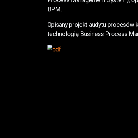
Process Management System), opi
BPM.
Opisany projekt audytu procesów 
technologią Business Process M