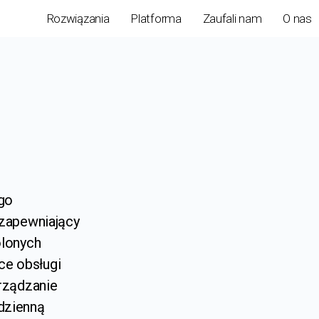
Rozwiązania
Platforma
Zaufali nam
O nas
go
 zapewniający
olonych
ce obsługi
arządzanie
dzienną