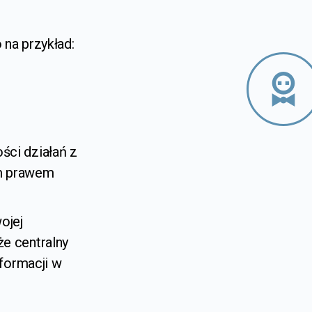
 na przykład:
ci działań z
ym prawem
ojej
e centralny
nformacji w